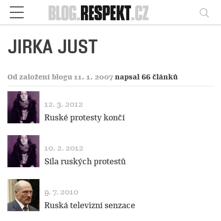
Respekt
Vy
JIRKA JUST
Od založení blogu 11. 1. 2007
napsal 66 článků
12. 3. 2012
Ruské protesty končí
10. 2. 2012
Síla ruských protestů
9. 7. 2010
Ruská televizní senzace