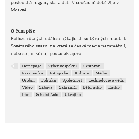
poslouchá reggae, ska a dub. V současné době žije v
Moskvě.
O čem píše
Reflexe různých událostí týkajících se bývalých republik
Sovětského svazu, na které se česká media nezaměřují,
nebo se jim věnují pouze okrajově.
Homepage
Výběr Respektu
Cestování
Ekonomika
Fotografie
Kultura
Média
Osobní
Politika
Společnost
Technologie a věda
Video
Zábava
Zahraničí
Bělorusko
Rusko
Irán
Střední Asie
Ukrajina