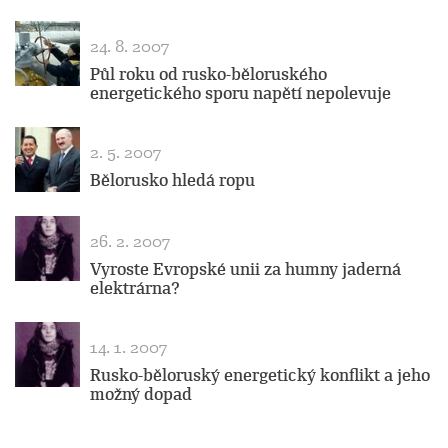
24. 8. 2007
Půl roku od rusko-běloruského
energetického sporu napětí nepolevuje
2. 5. 2007
Bělorusko hledá ropu
26. 2. 2007
Vyroste Evropské unii za humny jaderná
elektrárna?
14. 1. 2007
Rusko-běloruský energetický konflikt a jeho
možný dopad