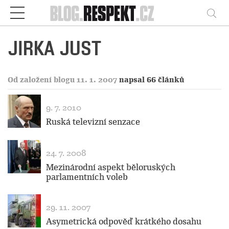
Respekt
Vy
JIRKA JUST
Od založení blogu 11. 1. 2007
napsal 66 článků
9. 7. 2010
Ruská televizní senzace
24. 7. 2008
Mezinárodní aspekt běloruských
parlamentních voleb
29. 11. 2007
Asymetrická odpověď krátkého dosahu